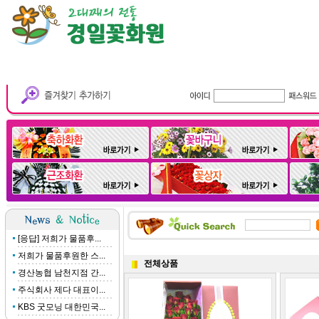
[응답] 저희가 물품후...
저희가 물품후원한 스...
전체상품
경산농협 남천지점 간...
주식회사 제다 대표이...
KBS 굿모닝 대한민국...