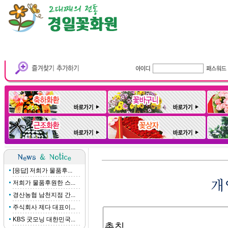
[응답] 저희가 물품후...
저희가 물품후원한 스...
경산농협 남천지점 간...
주식회사 제다 대표이...
KBS 굿모닝 대한민국...